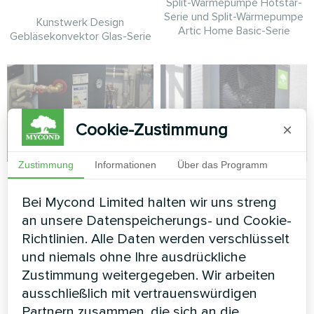
Split-Wärmepumpe Hotstar-
Serie und Split-Wärmepumpe
Kunstwerk Design
Artic Home Basic-Serie
Gebläsekonvektor Glas-Serie
Cookie-Zustimmung
×
Zustimmung
Informationen
Über das Programm
Privathaus mit
Hütte
Mycond
Bei Mycond Limited halten wir uns streng
Split-Wärmepumpe Serie Artic
Wärmepumpe
an unsere Datenspeicherungs- und Cookie-
Home Smart
MBasic
Richtlinien. Alle Daten werden verschlüsselt
und niemals ohne Ihre ausdrückliche
MBasic MHM-U09HL ist mit
Zustimmung weitergegeben. Wir arbeiten
einem Puffertank MBT100
ausschließlich mit vertrauenswürdigen
gepaart
Partnern zusammen, die sich an die