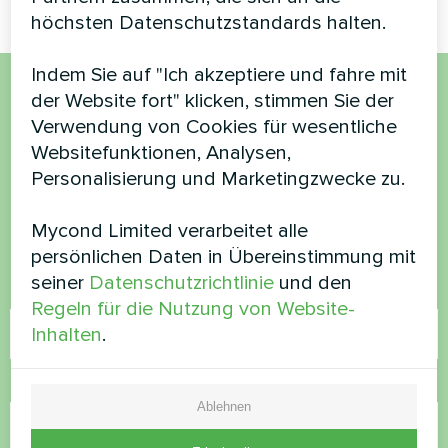
höchsten Datenschutzstandards halten.
Indem Sie auf "Ich akzeptiere und fahre mit
der Website fort" klicken, stimmen Sie der
Möchten Sie kaufen oder
Verwendung von Cookies für wesentliche
haben Sie Fragen?
Websitefunktionen, Analysen,
Personalisierung und Marketingzwecke zu.
Kontaktieren Sie uns und wir werden Ihnen
Mycond Limited verarbeitet alle
helfen
persönlichen Daten in Übereinstimmung mit
seiner
Datenschutzrichtlinie
und den
Name
Regeln für die Nutzung von Website-
Inhalten
.
Rufnummer
Ablehnen