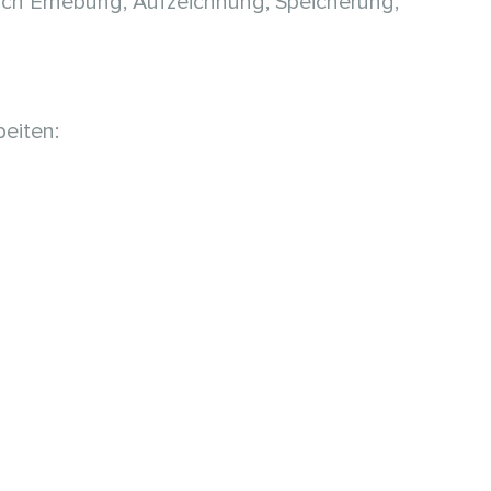
lich Erhebung, Aufzeichnung, Speicherung,
eiten: