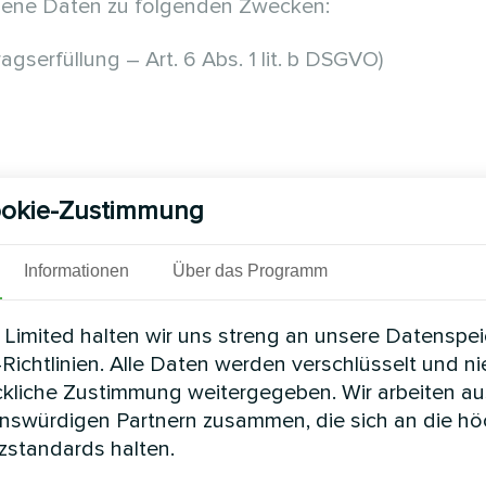
ogene Daten zu folgenden Zwecken:
gserfüllung – Art. 6 Abs. 1 lit. b DSGVO)
okie-Zustimmung
rundlage: Rechtliche Verpflichtung – Art. 6 Abs. 1 l
Informationen
Über das Programm
Limited halten wir uns streng an unsere Datenspe
Richtlinien. Alle Daten werden verschlüsselt und n
chtigtes Interesse – Art. 6 Abs. 1 lit. f DSGVO)
ckliche Zustimmung weitergegeben. Wir arbeiten au
enswürdigen Partnern zusammen, die sich an die h
n
standards halten.