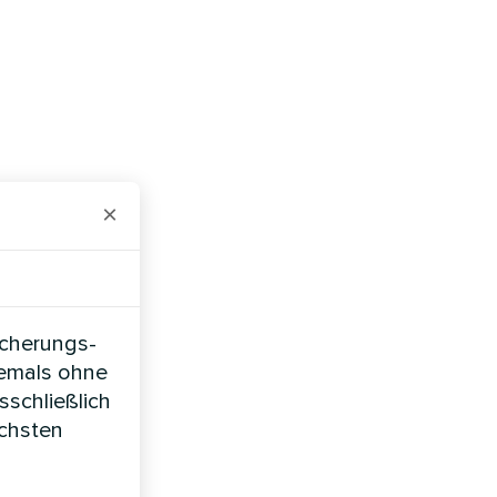
×
it. c DSGVO)
icherungs-
iemals ohne
sschließlich
öchsten