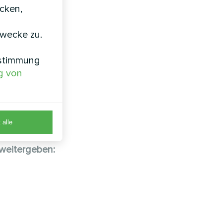
icken,
zwecke zu.
nstimmung
g von
 alle
weitergeben: