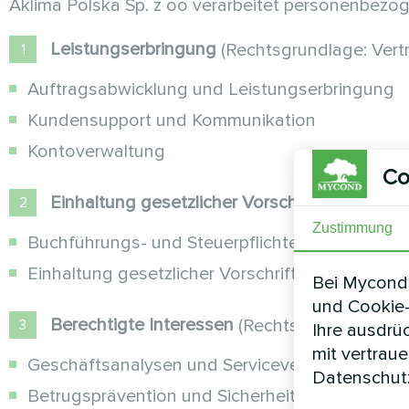
Aklima Polska Sp. z oo verarbeitet personenbez
Leistungserbringung
(Rechtsgrundlage: Vertra
Auftragsabwicklung und Leistungserbringung
Kundensupport und Kommunikation
Kontoverwaltung
Co
Einhaltung gesetzlicher Vorschriften
(Rechtsg
Zustimmung
Buchführungs- und Steuerpflichten
Einhaltung gesetzlicher Vorschriften
Bei Mycond 
und Cookie-
Berechtigte Interessen
(Rechtsgrundlage: Bere
Ihre ausdrü
mit vertrau
Geschäftsanalysen und Serviceverbesserunge
Datenschutz
Betrugsprävention und Sicherheit