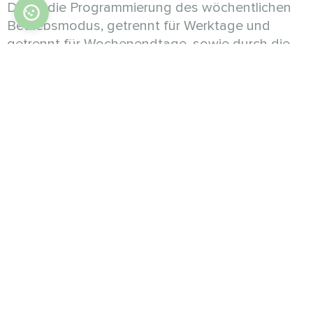
Durch die Programmierung des wöchentlichen
Betriebsmodus, getrennt für Werktage und
getrennt für Wochenendtage, sowie durch die
Einstellung der Mindestlufttemperatur für den
Sparbetrieb für die Zeit, in der sich niemand in
den Räumen aufhält, lassen sich Heizkosten in
Höhe von mehr als 30% einsparen.
Sie können den Betrieb des Thermostats über
die mobile Anwendung Mycond SmartApp
steuern.
Anzeige des Thermostats
Das Display des Gebläsekonvektor-
Thermostats zeigt an: