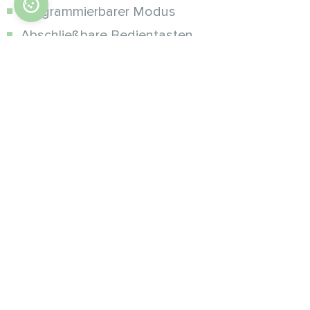
Programmierbarer Modus
Abschließbare Bedientasten
Gebläsesteuerung (3 Geschwindigkeiten +
Auto)
Ventilsteuerung*
3 Betriebsarten (Lüften, Kühlen oder Heizen)
Zusätzliche
Modifikationen :
MODBUS für den Anschluss an ein
Gebäudemanagementsystem oder ein Smart
Home
Wi-Fi, drahtlose Steuerung über Mycond