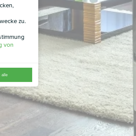
icken,
zwecke zu.
nstimmung
g von
 alle