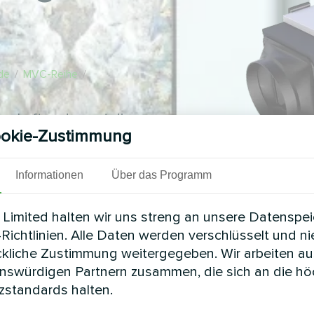
de
/
MVC-Reihe
/
her Luft und saugt die
okie-Zustimmung
Räume, wie Wohnungen,
Informationen
Über das Programm
Limited halten wir uns streng an unsere Datenspe
Richtlinien. Alle Daten werden verschlüsselt und n
ckliche Zustimmung weitergegeben. Wir arbeiten au
enswürdigen Partnern zusammen, die sich an die h
standards halten.