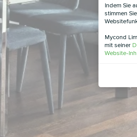
Indem Sie au
stimmen Sie
Websitefunk
Mycond Limi
mit seiner
D
Website-Inh