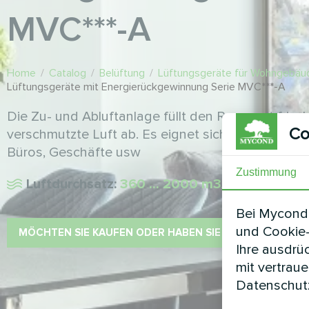
MVC***-A
Home
/
Catalog
/
Belüftung
/
Lüftungsgeräte für Wohngebäu
Lüftungsgeräte mit Energierückgewinnung Serie MVC***-A
Die Zu- und Abluftanlage füllt den Raum mit frisc
Co
verschmutzte Luft ab. Es eignet sich für kleine 
Büros, Geschäfte usw
Zustimmung
Luftdurchsatz:
360 ... 2000 m3/h
Bei Mycond 
und Cookie-
MÖCHTEN SIE KAUFEN ODER HABEN SIE FRAGEN?
Ihre ausdrü
mit vertrau
Datenschutz