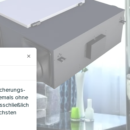
×
icherungs-
iemals ohne
sschließlich
öchsten