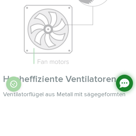
Hocheffiziente Ventilatoren
Ventilatorflügel aus Metall mit sägegeformten
Kanten sorgen für einen erhöhten Luftdurchsatz
und eine hohe Festigkeit bei gleichzeitig
niedrigem Geräuschpegel. Die
Ventilatormotoren mit Schutzart IP54
gewährleisten einen sicheren und zuverlässigen