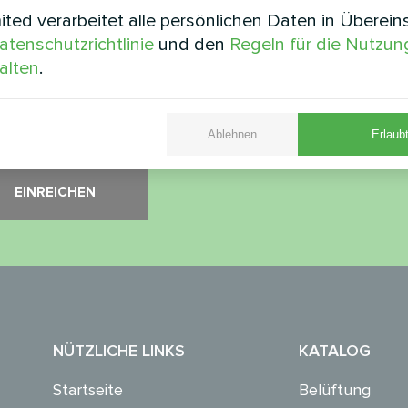
ted verarbeitet alle persönlichen Daten in Überei
rheitsüberprüfung
*
atenschutzrichtlinie
und den
Regeln für die Nutzun
alten
.
vergewissern Sie sich, dass Sie kein Roboter sind.
Ablehnen
Erlaubt
NÜTZLICHE LINKS
KATALOG
Startseite
Belüftung