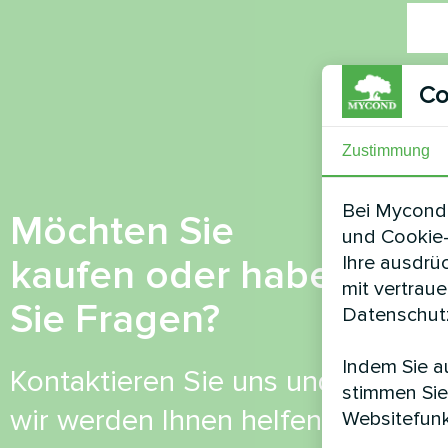
Ruf
Co
Zustimmung
E-Mai
Bei Mycond 
Möchten Sie
und Cookie-
kaufen oder haben
Ihre ausdrü
Kom
mit vertrau
Sie Fragen?
Datenschutz
Indem Sie au
Kontaktieren Sie uns und
stimmen Sie
wir werden Ihnen helfen
Websitefunk