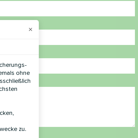
×
icherungs-
iemals ohne
sschließlich
öchsten
icken,
zwecke zu.