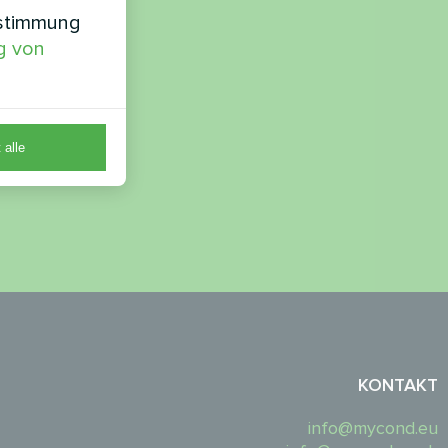
nstimmung
g von
 alle
KONTAKT
info@mycond.eu