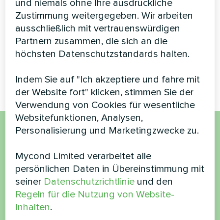
und niemals ohne Ihre ausdrückliche
Wärmepumpe
Zustimmung weitergegeben. Wir arbeiten
ausschließlich mit vertrauenswürdigen
Hochleistungs-BeeThermic-
Partnern zusammen, die sich an die
Monoblock-Wärmepumpe, die
eine effiziente Klimakontrolle
höchsten Datenschutzstandards halten.
für eine luxuriöse
Wohnimmobilie bietet.
Indem Sie auf "Ich akzeptiere und fahre mit
der Website fort" klicken, stimmen Sie der
Verwendung von Cookies für wesentliche
Websitefunktionen, Analysen,
Personalisierung und Marketingzwecke zu.
Möchten Sie kaufen oder
Mycond Limited verarbeitet alle
haben Sie Fragen?
persönlichen Daten in Übereinstimmung mit
seiner
Datenschutzrichtlinie
und den
Kontaktieren Sie uns und wir werden Ihnen
Regeln für die Nutzung von Website-
helfen
Inhalten
.