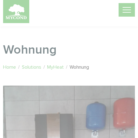
Wohnung
Home
/
Solutions
/
MyHeat
/
Wohnung