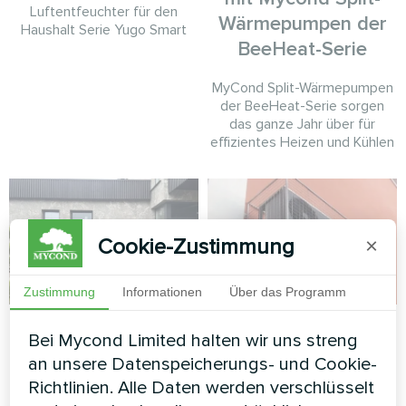
Luftentfeuchter für den
Wärmepumpen der
Haushalt Serie Yugo Smart
BeeHeat-Serie
MyCond Split-Wärmepumpen
der BeeHeat-Serie sorgen
das ganze Jahr über für
effizientes Heizen und Kühlen
Cookie-Zustimmung
×
Zustimmung
Informationen
Über das Programm
Zeitgenössisches
Bürozentrum
Bei Mycond Limited halten wir uns streng
Privathaus mit
an unsere Datenspeicherungs- und Cookie-
Split-Wärmepumpe Serie Artic
Mycond BeeThermic
Home Basic
Richtlinien. Alle Daten werden verschlüsselt
Monoblock-