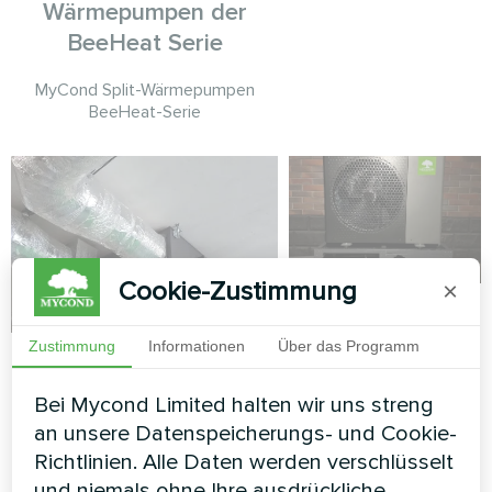
Wärmepumpen der
BeeHeat Serie
MyCond Split-Wärmepumpen
BeeHeat-Serie
Cookie-Zustimmung
×
Landhaus mit
Mycond Split
Zustimmung
Informationen
Über das Programm
Produktionshalle mit
Wärmepumpen
Mycond
BeeHeat MHS-
Bei Mycond Limited halten wir uns streng
Energierückgewinnungs-
U12BH
an unsere Datenspeicherungs- und Cookie-
Lüftungsgeräten
Richtlinien. Alle Daten werden verschlüsselt
MVC700-A
BeeHeat MHS-U12BH
und niemals ohne Ihre ausdrückliche