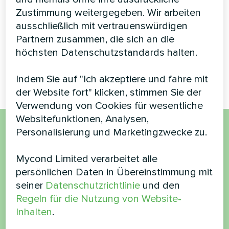
sorgt für effizientes
Zustimmung weitergegeben. Wir arbeiten
Heizen und Kühlen
MyCond MVC700-A
ausschließlich mit vertrauenswürdigen
Energierückgewinnungs-
Lüftungsgerät sorgt für eine
Partnern zusammen, die sich an die
konstante Frischluftzufuhr und
höchsten Datenschutzstandards halten.
gewinnt gleichzeitig Wärme aus
der Abluft zurück
Indem Sie auf "Ich akzeptiere und fahre mit
der Website fort" klicken, stimmen Sie der
Verwendung von Cookies für wesentliche
Websitefunktionen, Analysen,
Personalisierung und Marketingzwecke zu.
Möchten Sie kaufen oder
Mycond Limited verarbeitet alle
haben Sie Fragen?
persönlichen Daten in Übereinstimmung mit
seiner
Datenschutzrichtlinie
und den
Kontaktieren Sie uns und wir werden Ihnen
Regeln für die Nutzung von Website-
helfen
Inhalten
.