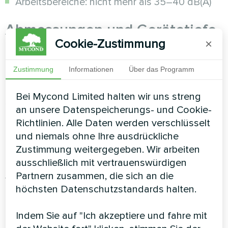
Arbeitsbereiche: nicht mehr als 35–40 dB(A)
Abmessungen und Gerätetiefe
Cookie-Zustimmung
×
(mm)
Zustimmung
Informationen
Über das Programm
Ultraflache Fan-Coils
mit einer Tiefe bis 130 mm
(wie Mycond Silver Glass mit 122 mm) eignen
Bei Mycond Limited halten wir uns streng
sich ideal für die Montage unter
an unsere Datenspeicherungs- und Cookie-
Panoramafenstern und nehmen kaum Platz ein.
Richtlinien. Alle Daten werden verschlüsselt
und niemals ohne Ihre ausdrückliche
Motortyp (DC/AC)
Zustimmung weitergegeben. Wir arbeiten
ausschließlich mit vertrauenswürdigen
Fan-Coils mit
DC-Motor (Gleichstrom)
Partnern zusammen, die sich an die
verbrauchen bis zu 60 % weniger Strom als
höchsten Datenschutzstandards halten.
Geräte mit AC-Motor (Wechselstrom). Zudem
arbeiten DC-Motoren leiser und erlauben eine
Indem Sie auf "Ich akzeptiere und fahre mit
feinere Drehzahlregelung.