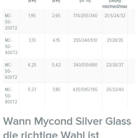
(kW)
(kW)
(m³/h)
(dB(A))
min/med/max
MC-
1,95
2,65
170/255/340
20,5/24/32
SG-
200T2
MC-
3,13
4,15
255/340/510
21/28/35
SG-
400T2
MC-
4,25
5,42
340/510/680
23/30/37
SG-
600T2
MC-
5,37
7,85
425/595/765
25/32/40
SG-
800T2
Wann Mycond Silver Glass
die richtige Wahl ist