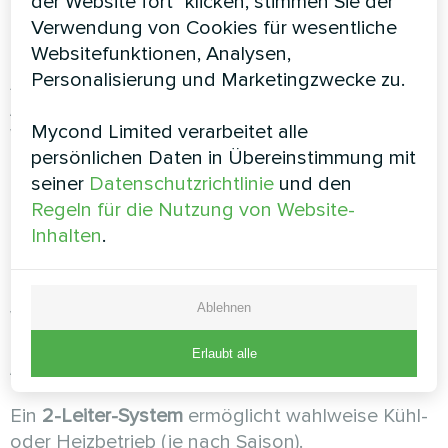
der Website fort" klicken, stimmen Sie der
Typ des Wärmetauschers
Verwendung von Cookies für wesentliche
Websitefunktionen, Analysen,
Personalisierung und Marketingzwecke zu.
Am effizientesten sind
Kupferwärmetauscher mit
Aluminiumlamellen
. Kupfer bietet eine bessere
Mycond Limited verarbeitet alle
Wärmeleitfähigkeit, und Kollektoren aus Messing
persönlichen Daten in Übereinstimmung mit
erhöhen Zuverlässigkeit und Lebensdauer.
seiner
Datenschutzrichtlinie
und den
Filtersystem
Regeln für die Nutzung von Website-
Inhalten
.
Die minimale Filterklasse für Wohnräume ist G1.
Für Räume mit Allergikerinnen und Allergikern
Ablehnen
werden zusätzliche Feinfilter empfohlen.
Erlaubt alle
Anschlusssystem
Ein
2-Leiter-System
ermöglicht wahlweise Kühl-
oder Heizbetrieb (je nach Saison).