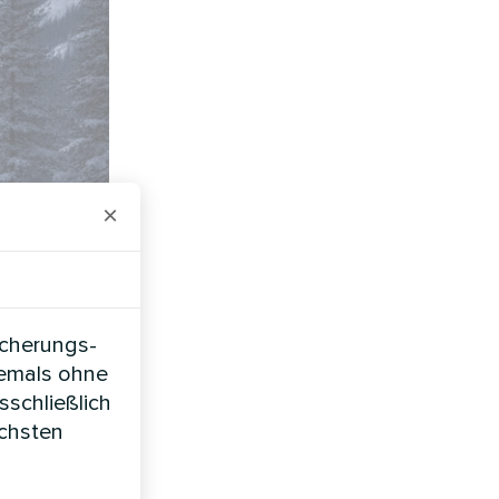
×
icherungs-
iemals ohne
sschließlich
öchsten