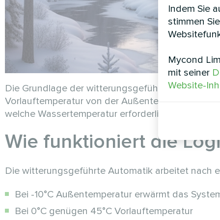
Indem Sie au
stimmen Sie
Websitefunk
Mycond Limi
mit seiner
D
Website-Inh
Die Grundlage der witterungsgeführten Regelung 
Vorlauftemperatur von der Außentemperatur zeigt
welche Wassertemperatur erforderlich ist, um bei
Wie funktioniert die Log
Die witterungsgeführte Automatik arbeitet nach e
Bei -10°C Außentemperatur erwärmt das System
Bei 0°C genügen 45°C Vorlauftemperatur