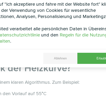
f "Ich akzeptiere und fahre mit der Website fort" kl
 der Verwendung von Cookies für wesentliche
tionen, Analysen, Personalisierung und Marketing
ted verarbeitet alle persönlichen Daten in Überei
atenschutzrichtlinie
und den
Regeln für die Nutzun
alten
.
ist die Heizkurve – ein Diagramm, das die Abhängi
. Diese Kurve ermöglicht es dem System, exakt zu 
 jeder Witterung eine komfortable Raumtemperatur z
Ablehnen
Erlaubt
ik der Heizkurve?
inem klaren Algorithmus. Zum Beispiel:
 den Vorlauf auf 55°C