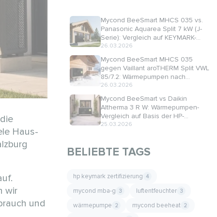
Mycond BeeSmart MHCS 035 vs.
Panasonic Aquarea Split 7 kW (J-
Serie): Vergleich auf KEYMARK-
Basis
26.03.2026
Mycond BeeSmart MHCS 035
gegen Vaillant aroTHERM Split VWL
85/7.2: Wärmepumpen nach
Zertifikat beurteilen, nicht nach
26.03.2026
Prospekt
Mycond BeeSmart vs Daikin
Altherma 3 R W: Wärmepumpen-
Vergleich auf Basis der HP-
 die
KEYMARK-Zertifikate
25.03.2026
ele Haus-
alzburg
BELIEBTE TAGS
hp keymark zertifizierung
uf.
4
n wir
mycond mba-g
luftentfeuchter
3
3
rbrauch und
wärmepumpe
mycond beeheat
2
2