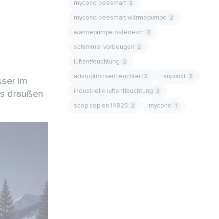
mycond beesmart
2
mycond beesmart wärmepumpe
2
wärmepumpe österreich
2
schimmel vorbeugen
2
luftentfeuchtung
2
adsorptionsentfeuchter
taupunkt
2
2
sser im
industrielle luftentfeuchtung
2
es draußen
scop cop en 14825
mycond
2
1