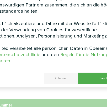
enswürdigen Partnern zusammen, die sich an die h
lienhaus mit Mycond
Kommerziell
standards halten.
läsekonvektoren der
Einzelhandelsklim
MHW-Serie
betrieben von Myco
f "Ich akzeptiere und fahre mit der Website fort" kl
Heat Pum
 der Verwendung von Cookies für wesentliche
ond Wandmontierte
tionen, Analysen, Personalisierung und Marketing
ktoren der MHW-Serie sorgen
Zuverlässige und skalierbare 
zientes Heizen und Kühlen
ein stark frequentiertes Eink
ted verarbeitet alle persönlichen Daten in Überei
einer Mycond Modular-W
atenschutzrichtlinie
und den
Regeln für die Nutzun
alten
.
Ablehnen
Erlaubt
e
nummer