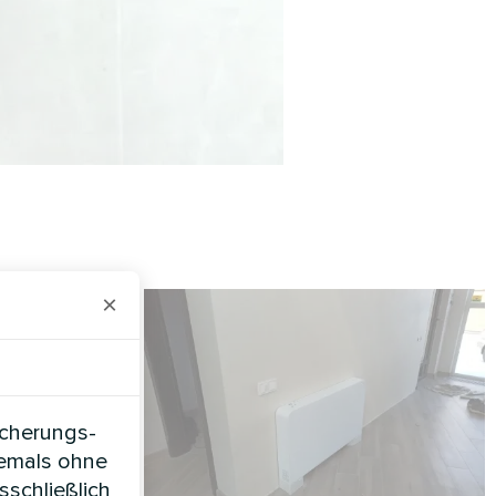
×
icherungs-
iemals ohne
sschließlich