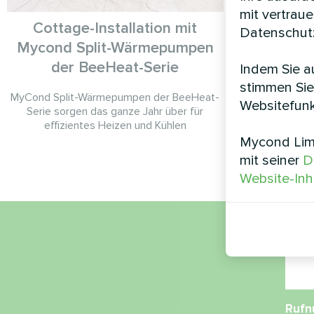
mit vertrau
Cottage-Installation mit
Einfami
Datenschutz
Mycond Split-Wärmepumpen
Wand-Geb
der BeeHeat-Serie
Indem Sie au
stimmen Sie
MyCond Split-Wärmepumpen der BeeHeat-
MyC
Websitefunk
Serie sorgen das ganze Jahr über für
Gebläsekonve
effizientes Heizen und Kühlen
für effi
Mycond Limi
mit seiner
D
Website-Inh
Nam
Ruf