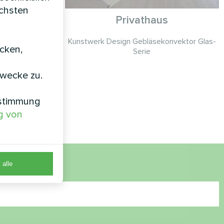
öchsten
es
Privathaus
asystem
Kunstwerk Design Gebläsekonvektor Glas-
nd Modular
icken,
Serie
p
zwecke zu.
Klimalösung für
aufszentrum mit
nstimmung
ärmepumpe.
g von
 alle