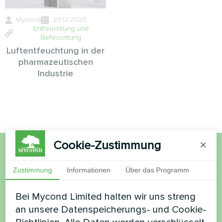
Mycond
23.12.2025
Entfeuchtung und
Befeuchtung
Luftentfeuchtung in der
pharmazeutischen
Industrie
Cookie-Zustimmung
×
Möchten Sie kaufen oder
Zustimmung
Informationen
Über das Programm
haben Sie Fragen?
Bei Mycond Limited halten wir uns streng
an unsere Datenspeicherungs- und Cookie-
Kontaktieren Sie uns und wir werden Ihnen