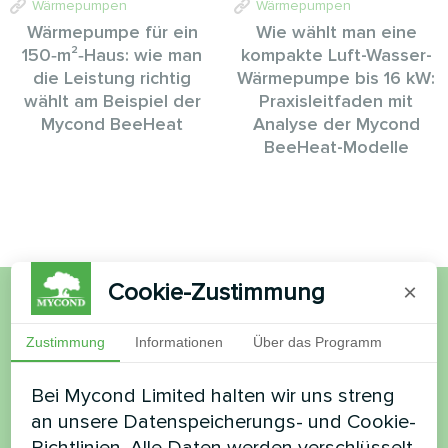
Wärmepumpen
Wärmepumpen
Wärmepumpe für ein
Wie wählt man eine
150‑m²‑Haus: wie man
kompakte Luft-Wasser-
die Leistung richtig
Wärmepumpe bis 16 kW:
wählt am Beispiel der
Praxisleitfaden mit
Mycond BeeHeat
Analyse der Mycond
BeeHeat-Modelle
Cookie-Zustimmung
×
Möchten Sie kaufen oder
Zustimmung
Informationen
Über das Programm
haben Sie Fragen?
Bei Mycond Limited halten wir uns streng
an unsere Datenspeicherungs- und Cookie-
Kontaktieren Sie uns und wir werden Ihnen