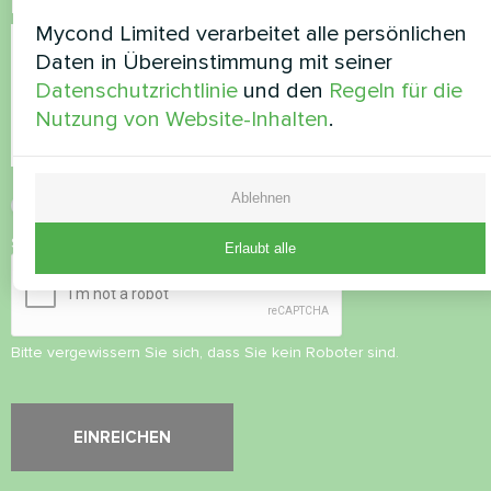
Kommentar
Mycond Limited verarbeitet alle persönlichen
Daten in Übereinstimmung mit seiner
Datenschutzrichtlinie
und den
Regeln für die
Nutzung von Website-Inhalten
.
Ablehnen
Datenschutzbestimmungen
akzeptieren
Sicherheitsüberprüfung
*
Erlaubt alle
Bitte vergewissern Sie sich, dass Sie kein Roboter sind.