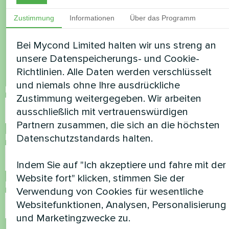
Möchten Sie kaufen oder
haben Sie Fragen?
Zustimmung
Informationen
Über das Programm
Bei Mycond Limited halten wir uns streng an
Kontaktieren Sie uns und wir werden Ihnen
unsere Datenspeicherungs- und Cookie-
helfen
Richtlinien. Alle Daten werden verschlüsselt
und niemals ohne Ihre ausdrückliche
Name
Zustimmung weitergegeben. Wir arbeiten
ausschließlich mit vertrauenswürdigen
Partnern zusammen, die sich an die höchsten
Rufnummer
Datenschutzstandards halten.
Indem Sie auf "Ich akzeptiere und fahre mit der
Website fort" klicken, stimmen Sie der
E-Mail
Verwendung von Cookies für wesentliche
Websitefunktionen, Analysen, Personalisierung
und Marketingzwecke zu.