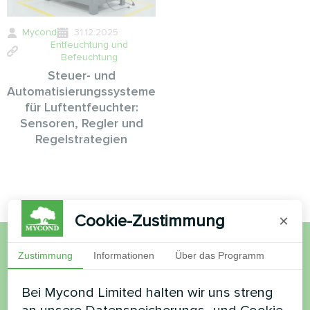
Mycond
31.12.2025
Entfeuchtung und
Befeuchtung
Steuer- und
Automatisierungssysteme
für Luftentfeuchter:
Sensoren, Regler und
Regelstrategien
Cookie-Zustimmung
×
Zustimmung
Informationen
Über das Programm
Möchten Sie kaufen oder
haben Sie Fragen?
Bei Mycond Limited halten wir uns streng