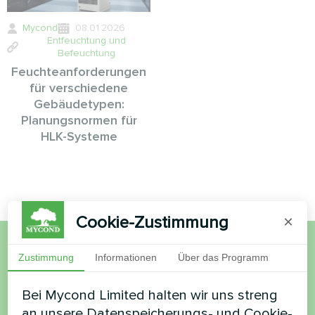
Mycond
08.01.2026
Entfeuchtung und
Befeuchtung
Feuchteanforderungen
für verschiedene
Gebäudetypen:
Planungsnormen für
HLK-Systeme
Cookie-Zustimmung
×
Zustimmung
Informationen
Über das Programm
Möchten Sie kaufen oder
haben Sie Fragen?
Bei Mycond Limited halten wir uns streng
an unsere Datenspeicherungs- und Cookie-