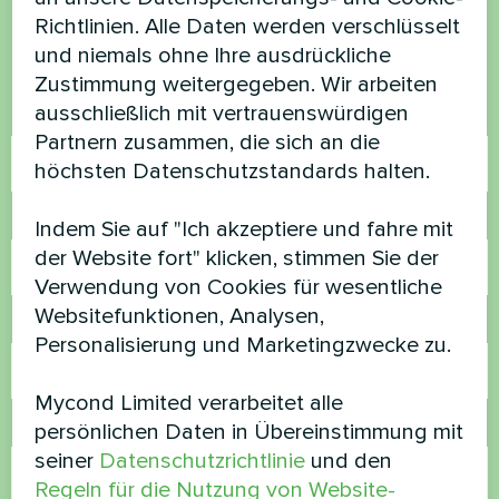
Richtlinien. Alle Daten werden verschlüsselt
Kontaktieren Sie uns und wir werden Ihnen
und niemals ohne Ihre ausdrückliche
helfen
Zustimmung weitergegeben. Wir arbeiten
ausschließlich mit vertrauenswürdigen
Name
Partnern zusammen, die sich an die
höchsten Datenschutzstandards halten.
Rufnummer
Indem Sie auf "Ich akzeptiere und fahre mit
der Website fort" klicken, stimmen Sie der
Verwendung von Cookies für wesentliche
Websitefunktionen, Analysen,
E-Mail
Personalisierung und Marketingzwecke zu.
Mycond Limited verarbeitet alle
Kommentar
persönlichen Daten in Übereinstimmung mit
seiner
Datenschutzrichtlinie
und den
Regeln für die Nutzung von Website-