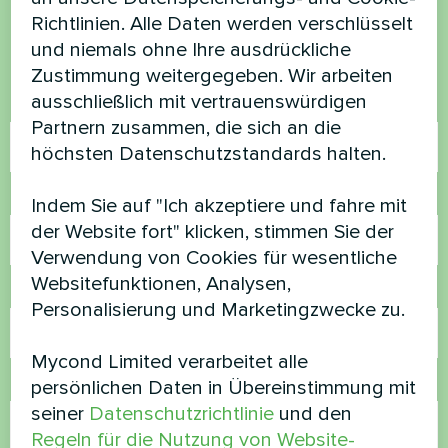
Richtlinien. Alle Daten werden verschlüsselt
Kontaktieren Sie uns und wir werden Ihnen
und niemals ohne Ihre ausdrückliche
helfen
Zustimmung weitergegeben. Wir arbeiten
ausschließlich mit vertrauenswürdigen
Name
Partnern zusammen, die sich an die
höchsten Datenschutzstandards halten.
Rufnummer
Indem Sie auf "Ich akzeptiere und fahre mit
der Website fort" klicken, stimmen Sie der
Verwendung von Cookies für wesentliche
Websitefunktionen, Analysen,
E-Mail
Personalisierung und Marketingzwecke zu.
Mycond Limited verarbeitet alle
Kommentar
persönlichen Daten in Übereinstimmung mit
seiner
Datenschutzrichtlinie
und den
Regeln für die Nutzung von Website-