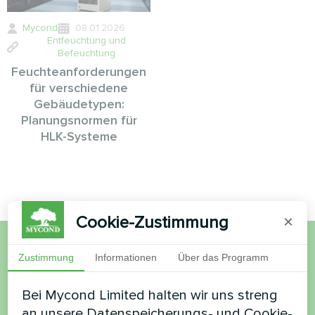
Mycond
08.01.2026
Entfeuchtung und
Befeuchtung
Feuchteanforderungen
für verschiedene
Gebäudetypen:
Planungsnormen für
HLK-Systeme
Cookie-Zustimmung
×
Zustimmung
Informationen
Über das Programm
Möchten Sie kaufen oder
haben Sie Fragen?
Bei Mycond Limited halten wir uns streng
an unsere Datenspeicherungs- und Cookie-