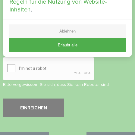
Regeln für die Nutzung von Website-
Inhalten
.
Ablehnen
Datenschutzbestimmungen
akzeptieren
Erlaubt alle
Sicherheitsüberprüfung
*
Bitte vergewissern Sie sich, dass Sie kein Roboter sind.