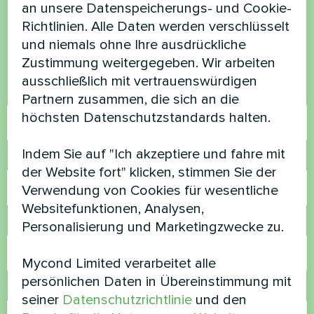
haben Sie Fragen?
an unsere Datenspeicherungs- und Cookie-
Richtlinien. Alle Daten werden verschlüsselt
Kontaktieren Sie uns und wir werden Ihnen
und niemals ohne Ihre ausdrückliche
helfen
Zustimmung weitergegeben. Wir arbeiten
ausschließlich mit vertrauenswürdigen
Name
Partnern zusammen, die sich an die
höchsten Datenschutzstandards halten.
Indem Sie auf "Ich akzeptiere und fahre mit
Rufnummer
der Website fort" klicken, stimmen Sie der
Verwendung von Cookies für wesentliche
Websitefunktionen, Analysen,
E-Mail
Personalisierung und Marketingzwecke zu.
Mycond Limited verarbeitet alle
persönlichen Daten in Übereinstimmung mit
Kommentar
seiner
Datenschutzrichtlinie
und den