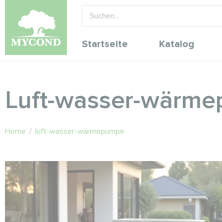
Startseite
Katalog
Luft-wasser-wärm
Home
/
luft-wasser-wärmepumpe