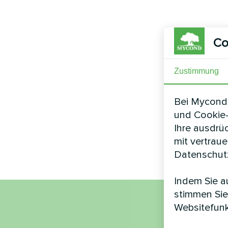
Co
Zustimmung
Bei Mycond 
und Cookie-
Ihre ausdrü
mit vertrau
Datenschutz
Indem Sie au
stimmen Sie
Websitefunk
Nam