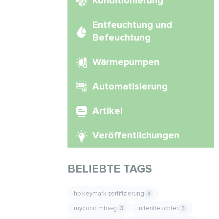
Konditionierung
Entfeuchtung und
Befeuchtung
Wärmepumpen
Automatisierung
Artikel
Veröffentlichungen
BELIEBTE TAGS
hp keymark zertifizierung
4
mycond mba-g
luftentfeuchter
3
3