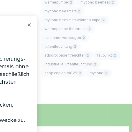
wärmepumpe
mycond beeheat
2
2
mycond beesmart
2
mycond beesmart wärmepumpe
2
×
wärmepumpe österreich
2
schimmel vorbeugen
2
luftentfeuchtung
2
adsorptionsentfeuchter
taupunkt
2
2
icherungs-
industrielle luftentfeuchtung
2
iemals ohne
scop cop en 14825
mycond
sschließlich
2
1
öchsten
icken,
zwecke zu.