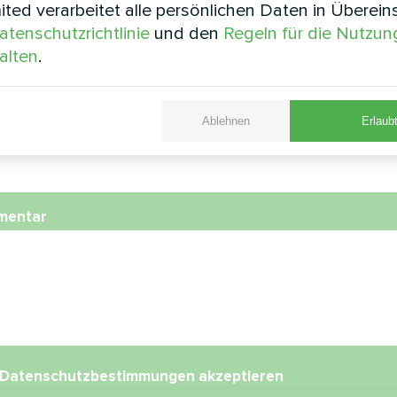
ted verarbeitet alle persönlichen Daten in Überei
atenschutzrichtlinie
und den
Regeln für die Nutzun
nummer
alten
.
Ablehnen
Erlaubt
l
mentar
Datenschutzbestimmungen
akzeptieren