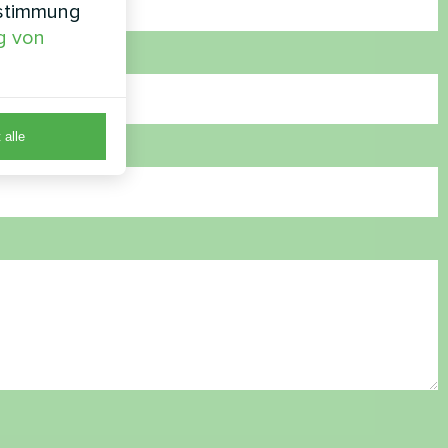
nstimmung
g von
 alle