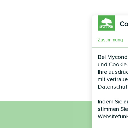
Co
Zustimmung
Bei Mycond 
und Cookie-
Ihre ausdrü
mit vertrau
Datenschutz
Indem Sie au
stimmen Sie
Websitefunk
Nam