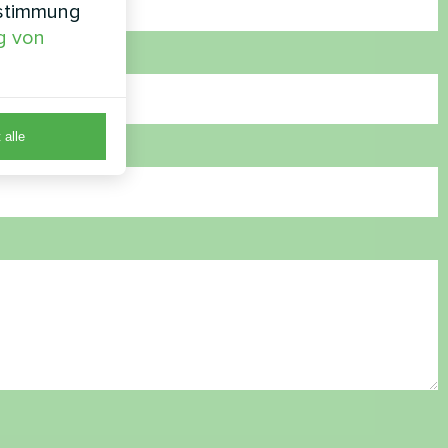
nstimmung
g von
 alle