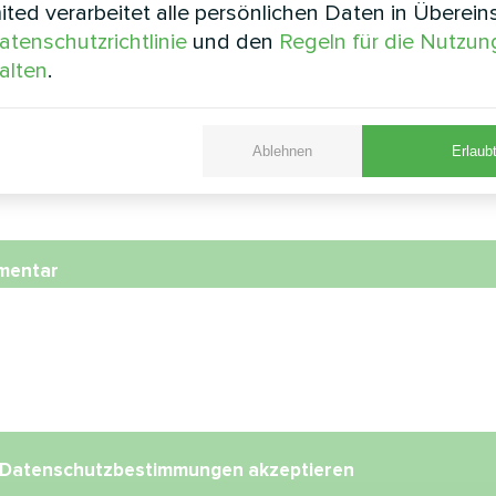
ted verarbeitet alle persönlichen Daten in Überei
atenschutzrichtlinie
und den
Regeln für die Nutzun
nummer
alten
.
Ablehnen
Erlaubt
l
mentar
Datenschutzbestimmungen
akzeptieren