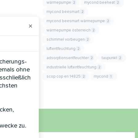
wärmepumpe
mycond beeheat
2
2
mycond beesmart
2
mycond beesmart wärmepumpe
2
×
wärmepumpe österreich
2
schimmel vorbeugen
2
luftentfeuchtung
2
adsorptionsentfeuchter
taupunkt
2
2
icherungs-
industrielle luftentfeuchtung
2
iemals ohne
scop cop en 14825
mycond
sschließlich
2
1
öchsten
icken,
zwecke zu.