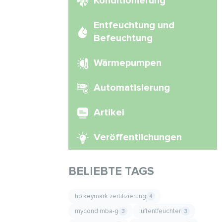
Konditionierung
Entfeuchtung und
Befeuchtung
Wärmepumpen
Automatisierung
Artikel
Veröffentlichungen
BELIEBTE TAGS
hp keymark zertifizierung
4
mycond mba-g
luftentfeuchter
3
3