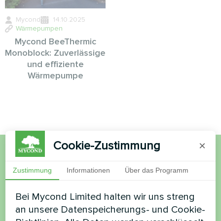
Mycond
14.10.2025
Wärmepumpen
Mycond BeeThermic
Monoblock: Zuverlässige
und effiziente
Wärmepumpe
Cookie-Zustimmung
×
Möchten Sie kaufen oder
Zustimmung
Informationen
Über das Programm
haben Sie Fragen?
Bei Mycond Limited halten wir uns streng
an unsere Datenspeicherungs- und Cookie-
Kontaktieren Sie uns und wir werden Ihnen