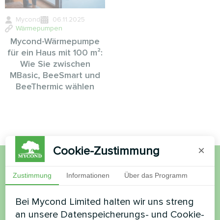
Mycond
06.11.2025
Wärmepumpen
Mycond-Wärmepumpe
für ein Haus mit 100 m²:
Wie Sie zwischen
MBasic, BeeSmart und
BeeThermic wählen
Cookie-Zustimmung
×
Möchten Sie kaufen oder
Zustimmung
Informationen
Über das Programm
haben Sie Fragen?
Bei Mycond Limited halten wir uns streng
an unsere Datenspeicherungs- und Cookie-