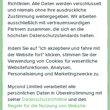
Kontaktieren Sie uns und wir werden Ihnen
Richtlinien. Alle Daten werden verschlüsselt
helfen
und niemals ohne Ihre ausdrückliche
Zustimmung weitergegeben. Wir arbeiten
Name
ausschließlich mit vertrauenswürdigen
Partnern zusammen, die sich an die
höchsten Datenschutzstandards halten.
Rufnummer
Indem Sie auf "Ich akzeptiere und fahre mit
der Website fort" klicken, stimmen Sie der
Verwendung von Cookies für wesentliche
Websitefunktionen, Analysen,
E-Mail
Personalisierung und Marketingzwecke zu.
Mycond Limited verarbeitet alle
Kommentar
persönlichen Daten in Übereinstimmung mit
seiner
Datenschutzrichtlinie
und den
Regeln für die Nutzung von Website-