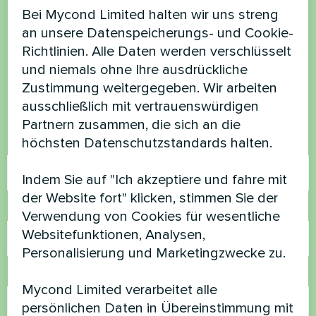
Bei Mycond Limited halten wir uns streng
Möchten Sie kaufen oder
an unsere Datenspeicherungs- und Cookie-
haben Sie Fragen?
Richtlinien. Alle Daten werden verschlüsselt
und niemals ohne Ihre ausdrückliche
Kontaktieren Sie uns und wir werden Ihnen
Zustimmung weitergegeben. Wir arbeiten
helfen
ausschließlich mit vertrauenswürdigen
Partnern zusammen, die sich an die
höchsten Datenschutzstandards halten.
Name
Indem Sie auf "Ich akzeptiere und fahre mit
der Website fort" klicken, stimmen Sie der
Rufnummer
Verwendung von Cookies für wesentliche
Websitefunktionen, Analysen,
Personalisierung und Marketingzwecke zu.
E-Mail
Mycond Limited verarbeitet alle
persönlichen Daten in Übereinstimmung mit