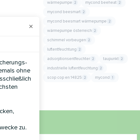
wärmepumpe
mycond beeheat
2
2
mycond beesmart
2
mycond beesmart wärmepumpe
2
×
wärmepumpe österreich
2
schimmel vorbeugen
2
luftentfeuchtung
2
adsorptionsentfeuchter
taupunkt
2
2
icherungs-
industrielle luftentfeuchtung
2
iemals ohne
scop cop en 14825
mycond
sschließlich
2
1
öchsten
icken,
zwecke zu.