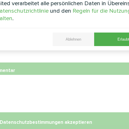
ted verarbeitet alle persönlichen Daten in Überei
atenschutzrichtlinie
und den
Regeln für die Nutzun
nummer
alten
.
Ablehnen
Erlaubt
l
mentar
Datenschutzbestimmungen
akzeptieren