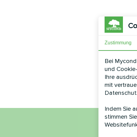
Co
Zustimmung
Bei Mycond 
und Cookie-
Ihre ausdrü
mit vertrau
Datenschutz
Indem Sie au
stimmen Sie
Websitefunk
Nam