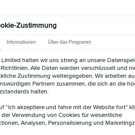
okie-Zustimmung
Informationen
Über das Programm
Limited halten wir uns streng an unsere Datenspe
Richtlinien. Alle Daten werden verschlüsselt und n
ckliche Zustimmung weitergegeben. Wir arbeiten au
enswürdigen Partnern zusammen, die sich an die h
standards halten.
f "Ich akzeptiere und fahre mit der Website fort" kl
 der Verwendung von Cookies für wesentliche
tionen, Analysen, Personalisierung und Marketing
e