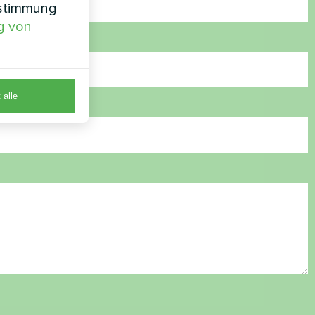
nstimmung
g von
 alle