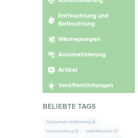
Konditionierung
Entfeuchtung und
Befeuchtung
Wärmepumpen
Automatisierung
Artikel
Veröffentlichungen
BELIEBTE TAGS
hp keymark zertifizierung
4
mycond mba-g
luftentfeuchter
3
3