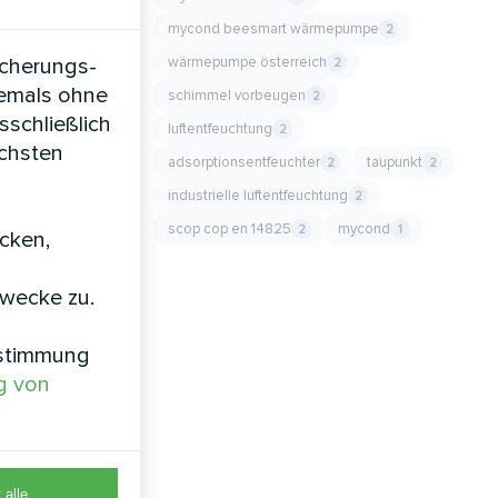
n zu
mycond beesmart wärmepumpe
2
icherungs-
wärmepumpe österreich
2
den
iemals ohne
schimmel vorbeugen
2
 Produkte
sschließlich
luftentfeuchtung
2
cond-
öchsten
adsorptionsentfeuchter
taupunkt
2
2
industrielle luftentfeuchtung
2
ond-
scop cop en 14825
mycond
2
1
icken,
zwecke zu.
nden
nstimmung
g von
 alle