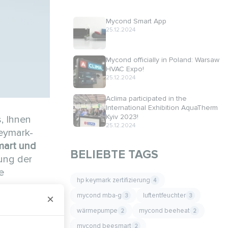
Mycond Smart App
25.12.2024
Mycond officially in Poland: Warsaw
HVAC Expo!
25.12.2024
Aclima participated in the
International Exhibition AquaTherm
Kyiv 2023!
, Ihnen
25.12.2024
Keymark-
mart und
BELIEBTE TAGS
tung der
e
hp keymark zertifizierung
4
mycond mba-g
luftentfeuchter
3
3
×
ohen
wärmepumpe
mycond beeheat
2
2
ie
mycond beesmart
2