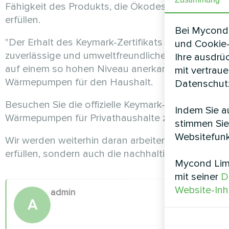
Fähigkeit des Produkts, die Ökodesign- und ande
erfüllen.
Bei Mycond 
"Der Erhalt des Keymark-Zertifikats für unsere W
und Cookie-
zuverlässige und umweltfreundliche Heizungslösun
Ihre ausdrü
auf einem so hohen Niveau anerkannt werden", s
mit vertrau
Wärmepumpen für den Haushalt.
Datenschutz
Besuchen Sie die offizielle Keymark-Website unte
Indem Sie au
Wärmepumpen für Privathaushalte zu erfahren.
stimmen Sie
Websitefunk
Wir werden weiterhin daran arbeiten, Produkte an
erfüllen, sondern auch die nachhaltige Entwicklu
Mycond Limi
mit seiner
D
Website-Inh
admin
A