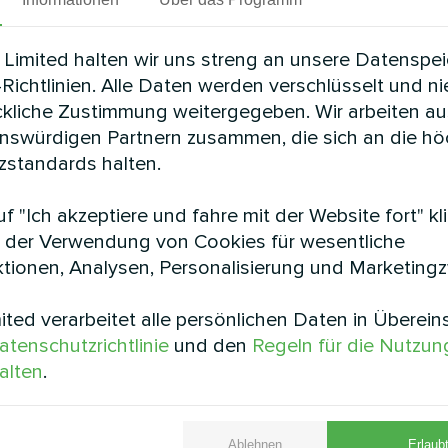
re in den KEYMARK-Regeln festgelegte Vorschrifte
Limited halten wir uns streng an unsere Datenspe
ärmepumpen ist ein großer Schritt, um unseren Kun
Richtlinien. Alle Daten werden verschlüsselt und n
gen zu bieten. Wir sind stolz darauf, dass unsere
ckliche Zustimmung weitergegeben. Wir arbeiten au
agt Oleksii Solomakha, der Produktmanager für My
enswürdigen Partnern zusammen, die sich an die h
standards halten.
r keymark.eu, um mehr über die Zertifikate der Myc
f "Ich akzeptiere und fahre mit der Website fort" kl
 der Verwendung von Cookies für wesentliche
tionen, Analysen, Personalisierung und Marketing
zubieten, die nicht nur die Bedürfnisse unserer Ku
ng und das Wohlbefinden fördern.
ted verarbeitet alle persönlichen Daten in Überei
atenschutzrichtlinie
und den
Regeln für die Nutzun
alten
.
Ablehnen
Erlaubt