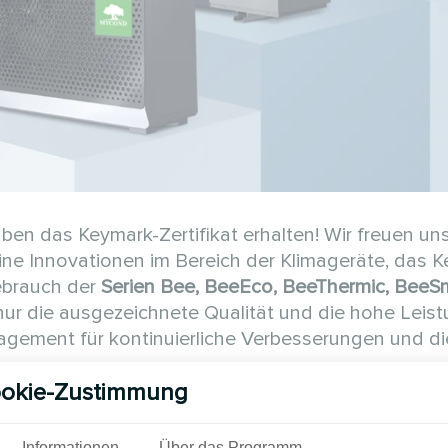
das Keymark-Zertifikat erhalten! Wir freuen uns
ine Innovationen im Bereich der Klimageräte, das 
ebrauch der
Serien Bee, BeeEco, BeeThermic, BeeS
 nur die ausgezeichnete Qualität und die hohe Leis
ment für kontinuierliche Verbesserungen und di
okie-Zustimmung
ätszeichen, das an Produkte vergeben wird, die h
fikat basiert auf unabhängigen Tests und belegt d
Informationen
Über das Programm