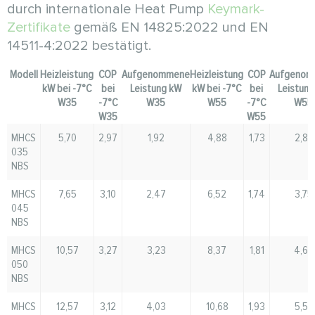
durch internationale Heat Pump
Keymark-
Zertifikate
gemäß EN 14825:2022 und EN
14511-4:2022 bestätigt.
Modell
Heizleistung
COP
Aufgenommene
Heizleistung
COP
Aufgenom
kW bei -7°C
bei
Leistung kW
kW bei -7°C
bei
Leistun
W35
-7°C
W35
W55
-7°C
W55
W35
W55
MHCS
5,70
2,97
1,92
4,88
1,73
2,82
035
NBS
MHCS
7,65
3,10
2,47
6,52
1,74
3,75
045
NBS
MHCS
10,57
3,27
3,23
8,37
1,81
4,62
050
NBS
MHCS
12,57
3,12
4,03
10,68
1,93
5,53