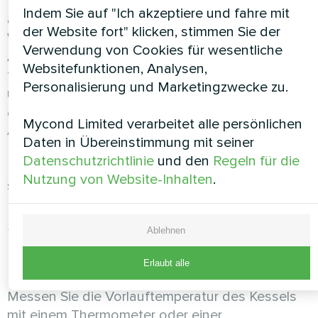
Der BeeSmart-Regler hat eine Funktion zum
Indem Sie auf "Ich akzeptiere und fahre mit
automatischen Umschalten auf eine zusätzliche
der Website fort" klicken, stimmen Sie der
Wärmequelle (Elektro- oder Gaskessel), wenn die
Verwendung von Cookies für wesentliche
Außentemperatur unter einen eingestellten Wert
Websitefunktionen, Analysen,
fällt, z. B. -15°C, und der COP der Wärmepumpe
Personalisierung und Marketingzwecke zu.
unter 2,0 sinkt. Das System vergleicht die
aktuelle Effizienz der Wärmepumpe mit der
Mycond Limited verarbeitet alle persönlichen
Alternative und wählt automatisch die optimale
Daten in Übereinstimmung mit seiner
Energiequelle. Das ist besonders relevant bei
Datenschutzrichtlinie
und den
Regeln für die
Hochtemperatursystemen, wo der COP bei
Nutzung von Website-Inhalten
.
starkem Frost auf 1,4–1,6 fallen kann.
So prüfen Sie Ihr System in
Ablehnen
5 Minuten
Erlaubt alle
Messen Sie die Vorlauftemperatur des Kessels
mit einem Thermometer oder einer