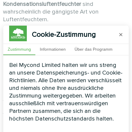
Kondensationsluftentfeuchter
sind
wahrscheinlich die gängigste Art von
Luftentfeuchtern.
Sie funktionieren auf der Grundlage der
Cookie-Zustimmung
×
Tatsache, dass die abgekühlte Luft ihre
Fähigkeit verliert, Feuchtigkeit zu speichern, die
Zustimmung
Informationen
Über das Programm
dann in Form von Tröpfchen kondensiert wird.
Bei Mycond Limited halten wir uns streng
Die feuchte Luft strömt durch den Verdampfer
an unsere Datenspeicherungs- und Cookie-
(oder den kalten Wärmetauscher), wo sie unter
Richtlinien. Alle Daten werden verschlüsselt
den Taupunkt abgekühlt wird, so dass die
und niemals ohne Ihre ausdrückliche
Feuchtigkeit kondensiert.
Zustimmung weitergegeben. Wir arbeiten
Anschließend strömt die Luft durch den
ausschließlich mit vertrauenswürdigen
Kondensator (oder den heißen Wärmetauscher),
Partnern zusammen, die sich an die
wo sie erwärmt und dann aus dem
höchsten Datenschutzstandards halten.
Luftentfeuchter abgeleitet wird. Die erwärmte
Luft ist etwas wärmer als zu Beginn des