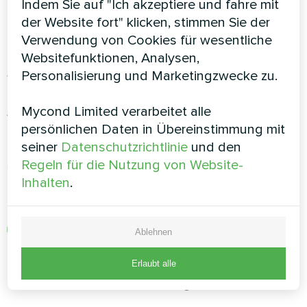
Indem Sie auf "Ich akzeptiere und fahre mit
Prozesses. Das Kondenswasser wird entweder
der Website fort" klicken, stimmen Sie der
in einem speziellen Tank aufgefangen oder in
Verwendung von Cookies für wesentliche
die Kanalisation abgeleitet.
Websitefunktionen, Analysen,
Personalisierung und Marketingzwecke zu.
Wichtige Kriterien, die bei der
Auswahl eines
Mycond Limited verarbeitet alle
persönlichen Daten in Übereinstimmung mit
Luftentfeuchters zu beachten
seiner
Datenschutzrichtlinie
und den
sind
Regeln für die Nutzung von Website-
Inhalten
.
Geräuschpegel:
Für den Hausgebrauch empfiehlt es sich,
Ablehnen
Luftentfeuchter mit einem Geräuschpegel
zwischen 30 und 35 dB zu wählen, um ein
Erlaubt alle
Höchstmaß an Komfort zu gewährleisten.