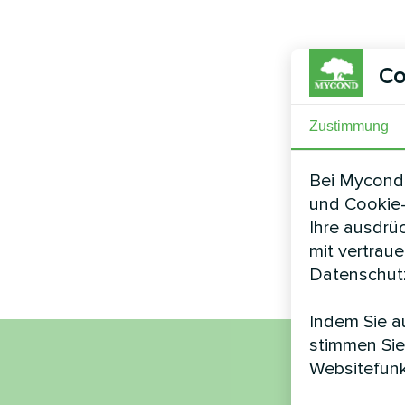
Co
Zustimmung
Bei Mycond 
und Cookie-
Ihre ausdrü
mit vertrau
Datenschutz
Indem Sie au
stimmen Sie
Websitefunk
Nam