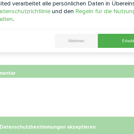
ted verarbeitet alle persönlichen Daten in Überei
atenschutzrichtlinie
und den
Regeln für die Nutzun
nummer
alten
.
Ablehnen
Erlaubt
l
mentar
Datenschutzbestimmungen
akzeptieren