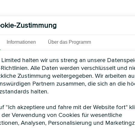
okie-Zustimmung
Informationen
Über das Programm
Limited halten wir uns streng an unsere Datenspe
Richtlinien. Alle Daten werden verschlüsselt und n
ckliche Zustimmung weitergegeben. Wir arbeiten au
enswürdigen Partnern zusammen, die sich an die h
standards halten.
f "Ich akzeptiere und fahre mit der Website fort" kl
 der Verwendung von Cookies für wesentliche
tionen, Analysen, Personalisierung und Marketing
e