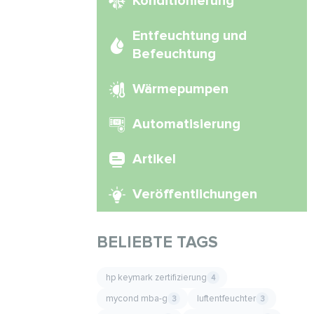
Konditionierung
Entfeuchtung und
Befeuchtung
Wärmepumpen
Automatisierung
Artikel
Veröffentlichungen
BELIEBTE TAGS
hp keymark zertifizierung
4
mycond mba-g
luftentfeuchter
3
3