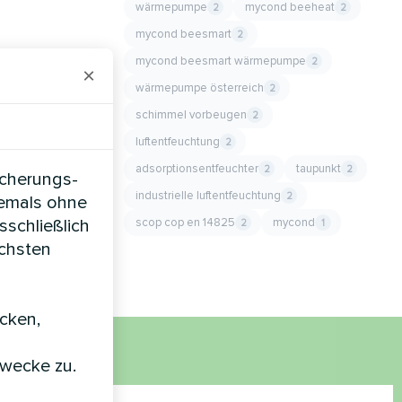
wärmepumpe
mycond beeheat
2
2
mycond beesmart
2
mycond beesmart wärmepumpe
2
×
wärmepumpe österreich
2
schimmel vorbeugen
2
luftentfeuchtung
2
adsorptionsentfeuchter
taupunkt
2
2
icherungs-
industrielle luftentfeuchtung
2
iemals ohne
scop cop en 14825
mycond
sschließlich
2
1
öchsten
icken,
zwecke zu.