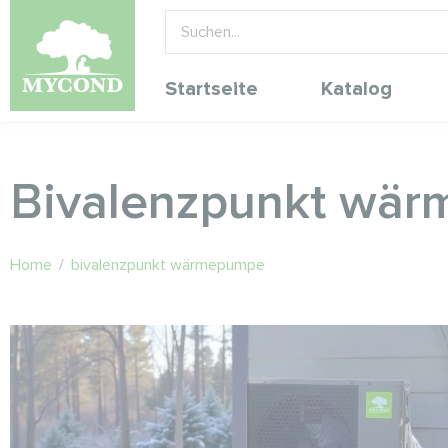
Startseite
Katalog
Bivalenzpunkt wä
Home
/
bivalenzpunkt wärmepumpe