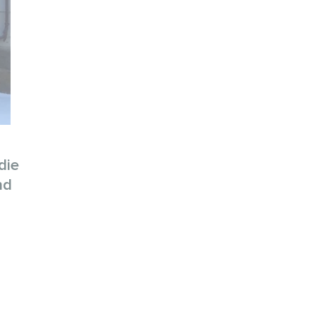
die
nd