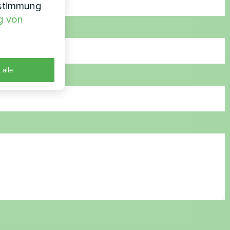
nstimmung
g von
 alle