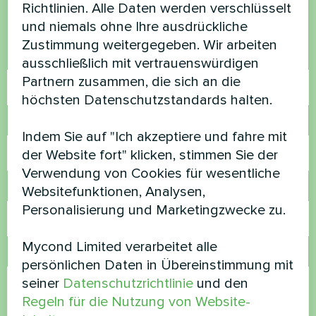
Kontaktieren Sie uns und wir werden Ihnen
Richtlinien. Alle Daten werden verschlüsselt
helfen
und niemals ohne Ihre ausdrückliche
Zustimmung weitergegeben. Wir arbeiten
Name
ausschließlich mit vertrauenswürdigen
Partnern zusammen, die sich an die
höchsten Datenschutzstandards halten.
Rufnummer
Indem Sie auf "Ich akzeptiere und fahre mit
der Website fort" klicken, stimmen Sie der
Verwendung von Cookies für wesentliche
E-Mail
Websitefunktionen, Analysen,
Personalisierung und Marketingzwecke zu.
Mycond Limited verarbeitet alle
Kommentar
persönlichen Daten in Übereinstimmung mit
seiner
Datenschutzrichtlinie
und den
Regeln für die Nutzung von Website-