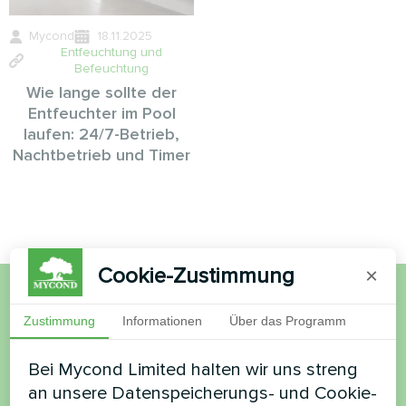
Mycond
18.11.2025
Entfeuchtung und
Befeuchtung
Wie lange sollte der
Entfeuchter im Pool
laufen: 24/7-Betrieb,
Nachtbetrieb und Timer
Cookie-Zustimmung
×
Möchten Sie kaufen oder
Zustimmung
Informationen
Über das Programm
haben Sie Fragen?
Bei Mycond Limited halten wir uns streng
an unsere Datenspeicherungs- und Cookie-