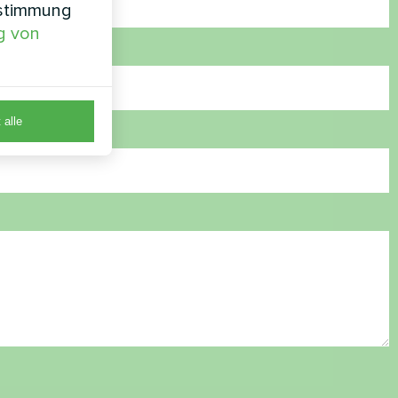
nstimmung
g von
 alle