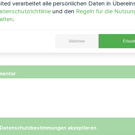
ted verarbeitet alle persönlichen Daten in Überei
atenschutzrichtlinie
und den
Regeln für die Nutzun
nummer
alten
.
Ablehnen
Erlaubt
l
mentar
Datenschutzbestimmungen
akzeptieren