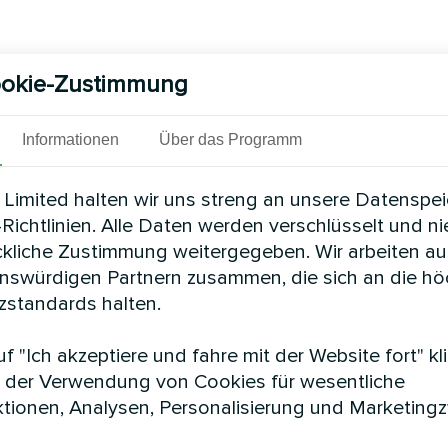
okie-Zustimmung
Informationen
Über das Programm
Limited halten wir uns streng an unsere Datenspe
Richtlinien. Alle Daten werden verschlüsselt und n
ckliche Zustimmung weitergegeben. Wir arbeiten au
enswürdigen Partnern zusammen, die sich an die h
standards halten.
f "Ich akzeptiere und fahre mit der Website fort" kl
 der Verwendung von Cookies für wesentliche
tionen, Analysen, Personalisierung und Marketing
e