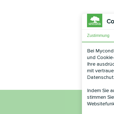
Co
Zustimmung
Bei Mycond 
und Cookie-
Ihre ausdrü
mit vertrau
Datenschutz
Indem Sie au
stimmen Sie
Websitefunk
Nam