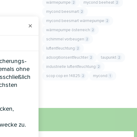
wärmepumpe
mycond beeheat
2
2
mycond beesmart
2
mycond beesmart wärmepumpe
2
×
wärmepumpe österreich
2
schimmel vorbeugen
2
luftentfeuchtung
2
adsorptionsentfeuchter
taupunkt
2
2
icherungs-
industrielle luftentfeuchtung
2
iemals ohne
scop cop en 14825
mycond
sschließlich
2
1
öchsten
icken,
zwecke zu.