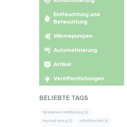
Konditionierung
Entfeuchtung und
Befeuchtung
Wärmepumpen
Automatisierung
Artikel
Veröffentlichungen
BELIEBTE TAGS
hp keymark zertifizierung
4
mycond mba-g
luftentfeuchter
3
3