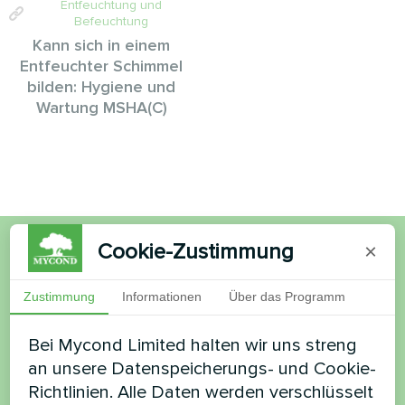
Entfeuchtung und
Befeuchtung
Kann sich in einem
Entfeuchter Schimmel
bilden: Hygiene und
Wartung MSHA(C)
Cookie-Zustimmung
×
Möchten Sie kaufen oder
Zustimmung
Informationen
Über das Programm
haben Sie Fragen?
Bei Mycond Limited halten wir uns streng
Kontaktieren Sie uns und wir werden Ihnen
an unsere Datenspeicherungs- und Cookie-
helfen
Richtlinien. Alle Daten werden verschlüsselt