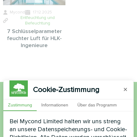
Mycond
17.12.2025
Entfeuchtung und
Befeuchtung
7 Schlüsselparameter
feuchter Luft für HLK-
Ingenieure
Cookie-Zustimmung
×
Möchten Sie kaufen oder
Zustimmung
Informationen
Über das Programm
haben Sie Fragen?
Bei Mycond Limited halten wir uns streng
an unsere Datenspeicherungs- und Cookie-
Kontaktieren Sie uns und wir werden Ihnen