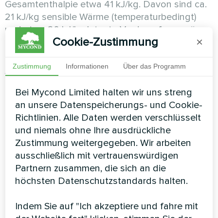
Gesamtenthalpie etwa 41 kJ/kg. Davon sind ca.
21 kJ/kg sensible Wärme (temperaturbedingt)
und etwa 20 kJ/kg latente Verdampfungswärme
Cookie-Zustimmung
×
(7,8 g/kg × 2 500 kJ/kg = 19,5 kJ/kg).
Zum Vergleich: Die Verdampfung von 1 kg
Zustimmung
Informationen
Über das Programm
Wasser erfordert etwa 2 500 kJ Energie. Diese
Energie verschwindet nicht, sondern bleibt als
Bei Mycond Limited halten wir uns streng
latente Wärme im Wasserdampf gespeichert.
an unsere Datenspeicherungs- und Cookie-
Richtlinien. Alle Daten werden verschlüsselt
Formel zur Berechnung der Leistung einer
und niemals ohne Ihre ausdrückliche
1
2
Klimaanlage: Q = G × (h
– h
), wobei Q die
Zustimmung weitergegeben. Wir arbeiten
Leistung (kW), G der Luftmassenstrom (kg/s) und
ausschließlich mit vertrauenswürdigen
1
2
h
sowie h
die Anfangs- und Endenthalpie
Partnern zusammen, die sich an die
(kJ/kg) sind.
höchsten Datenschutzstandards halten.
Beispiel: Um 1 000 m³/h Luft (etwa 1 200 kg/h
Indem Sie auf "Ich akzeptiere und fahre mit
oder 0,33 kg/s) von einem Zustand mit 65 kJ/kg