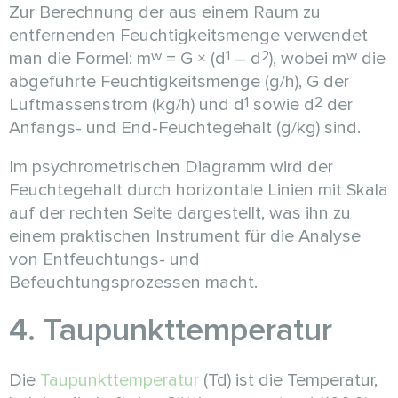
Zur Berechnung der aus einem Raum zu
entfernenden Feuchtigkeitsmenge verwendet
w
1
2
w
man die Formel: m
= G × (d
– d
), wobei m
die
abgeführte Feuchtigkeitsmenge (g/h), G der
1
2
Luftmassenstrom (kg/h) und d
sowie d
der
Anfangs- und End-Feuchtegehalt (g/kg) sind.
Im psychrometrischen Diagramm wird der
Feuchtegehalt durch horizontale Linien mit Skala
auf der rechten Seite dargestellt, was ihn zu
einem praktischen Instrument für die Analyse
von Entfeuchtungs- und
Befeuchtungsprozessen macht.
4. Taupunkttemperatur
Die
Taupunkttemperatur
(Td) ist die Temperatur,