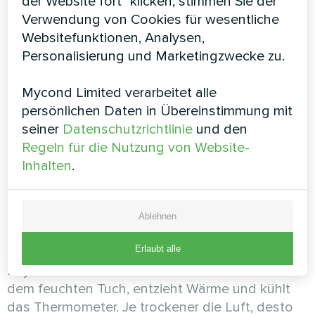
der Website fort" klicken, stimmen Sie der
auf 40 kJ/kg zu kühlen, wird folgende Leistung
Verwendung von Cookies für wesentliche
benötigt: Q = 0,33 × (65 – 40) = 8,25 kW.
Websitefunktionen, Analysen,
Im psychrometrischen Diagramm wird die
Personalisierung und Marketingzwecke zu.
Enthalpie durch diagonale Linien mit Skala im
linken oberen Bereich dargestellt.
Mycond Limited verarbeitet alle
persönlichen Daten in Übereinstimmung mit
7. Feuchtkugeltemperatur
seiner
Datenschutzrichtlinie
und den
Regeln für die Nutzung von Website-
Inhalten
.
w
Die Feuchtkugeltemperatur (T
) ist die
Temperatur, die ein Thermometer anzeigt,
dessen Fühler mit einem feuchten Tuch
Ablehnen
umwickelt ist, durch das Luft strömt. Sie wird in
°C gemessen.
Erlaubt alle
Physik des Prozesses: Wasser verdunstet aus
dem feuchten Tuch, entzieht Wärme und kühlt
das Thermometer. Je trockener die Luft, desto