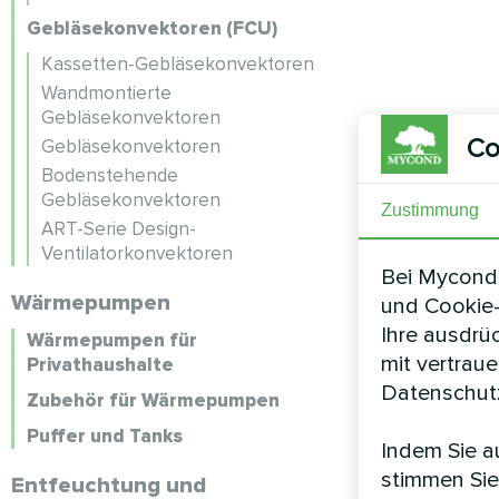
Gebläsekonvektoren (FCU)
Kassetten-Gebläsekonvektoren
Wandmontierte
Gebläsekonvektoren
Co
Gebläsekonvektoren
Bodenstehende
Gebläsekonvektoren
Zustimmung
ART-Serie Design-
Ventilatorkonvektoren
Bei Mycond 
Wärmepumpen
und Cookie-
Ihre ausdrü
Wärmepumpen für
mit vertrau
Privathaushalte
Datenschutz
Zubehör für Wärmepumpen
Puffer und Tanks
Indem Sie au
stimmen Sie
Entfeuchtung und