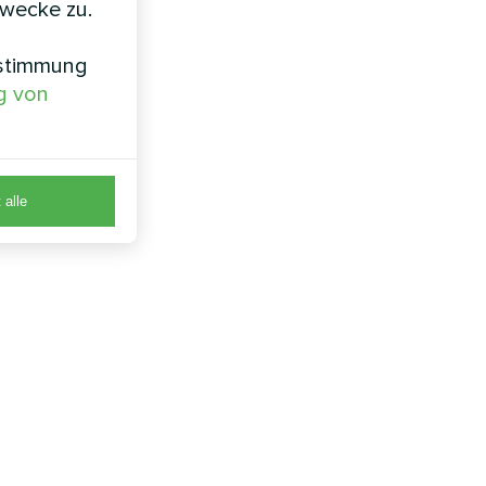
zwecke zu.
nstimmung
g von
 alle