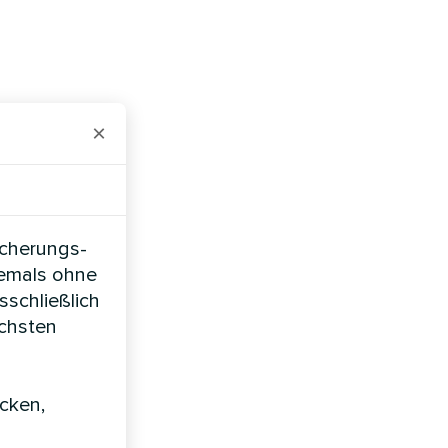
×
icherungs-
iemals ohne
sschließlich
öchsten
icken,