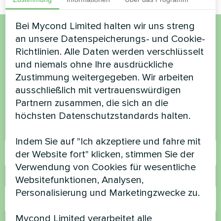
Bei Mycond Limited halten wir uns streng
an unsere Datenspeicherungs- und Cookie-
Möchten Sie kaufen oder
Richtlinien. Alle Daten werden verschlüsselt
haben Sie Fragen?
und niemals ohne Ihre ausdrückliche
Zustimmung weitergegeben. Wir arbeiten
ausschließlich mit vertrauenswürdigen
Kontaktieren Sie uns und wir werden Ihnen
Partnern zusammen, die sich an die
helfen
höchsten Datenschutzstandards halten.
Name
Indem Sie auf "Ich akzeptiere und fahre mit
der Website fort" klicken, stimmen Sie der
Verwendung von Cookies für wesentliche
Rufnummer
Websitefunktionen, Analysen,
Personalisierung und Marketingzwecke zu.
Mycond Limited verarbeitet alle