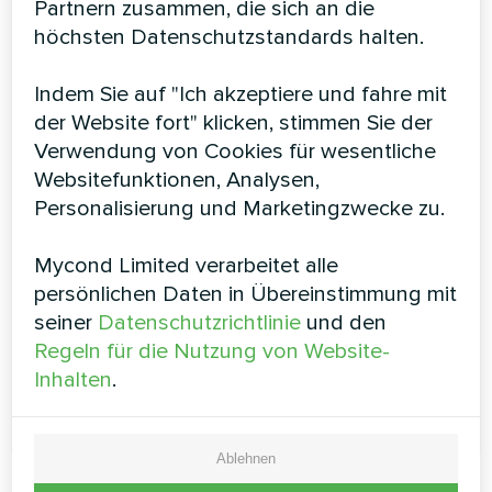
Partnern zusammen, die sich an die
höchsten Datenschutzstandards halten.
4-Wege-Kassetten-
Gebläsekonvektoren Serie
Indem Sie auf "Ich akzeptiere und fahre mit
der Website fort" klicken, stimmen Sie der
MCFK-T2
Verwendung von Cookies für wesentliche
Der Kassetten-Gebläsekonvektor wird an der Decke
Websitefunktionen, Analysen,
installiert, so dass er keinen wertvollen Platz an den
Personalisierung und Marketingzwecke zu.
Wänden beansprucht und die Raumgestaltung nicht
stört. Dieser Typ wird am häufigsten in
Geschäftsräumen mit nicht zu hohen Decken verwendet
Mycond Limited verarbeitet alle
persönlichen Daten in Übereinstimmung mit
Kühlleistung:
2.4 ... 12,6 kW
seiner
Datenschutzrichtlinie
und den
Heizleistung:
3,7 ... 18,9 kW
Regeln für die Nutzung von Website-
Inhalten
.
MEHR LESEN
Ablehnen